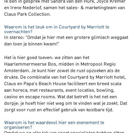
Ik ben in gesprek met Sandra van den Hurk, Joyce Kremer
en Irene Nederlof, samen het sales- & marketingteam van
Claus Park Collection.
Waarom is het leuk om in Courtyard by Marriott te
overnachten?
In stereo: "Omdat je hier met een grotere glimlach weggaat
dan toen je binnen kwam!"
Het is hier goed toeven: we zitten aan het
Haarlemmermeerse Bos, midden in Metropool Regio
Amsterdam. Je kunt hier zowel de rust opzoeken als de
drukte. De combinatie van het Courtyard by Marriott hotel,
Claus en Papa’s Beach House faciliteert een breed scala
aan horeca, met restaurants, event locaties, bowling,
casino en escape rooms. Wat dat betreft is het net een
dorpje: je hoeft hier niet weg om te vinden wat je zoekt. Dat
zorgt voor rust en effectief gebruik van kostbare tijd.
Waarom is het waardevol hier een evenement te
organiseren?
Omdat we op elke tak van sport specialisten hebben zitten