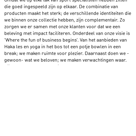
die goed ingespeeld zijn op elkaar. De combinatie van
producten maakt het sterk; de verschillende identiteiten die
we binnen onze collectie hebben, zijn complementair. Zo
zorgen we er samen met onze klanten voor dat we een
beleving met impact faciliteren. Onderdeel van onze visie is
‘Where the fun of business begins’. Van het aanbieden van
Haka les en yoga in het bos tot een potje bowlen in een
break; we maken ruimte voor plezier. Daarnaast doen we -
gewoon- wat we beloven; we maken verwachtingen waar.
Kijk maar naar de recensies.
Beschrijf Claus Park Collection in 1 zin.
Claus is een bedrijf dat constant in ontwikkeling is dankzij
de synergie tussen de ervaren vakspecialisten binnen alle
bedrijven van de collection.
Wat typeert de mensen die hier werken?
We werken in een familiebedrijf. Dat betekent dat we voor
en met elkaar werken. Het gaat ons ‘aan het hart’. Dat uit
zich in een zeer groot verantwoordelijkheidsgevoel, een