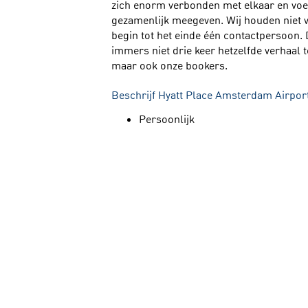
zich enorm verbonden met elkaar en voel
gezamenlijk meegeven. Wij houden niet v
begin tot het einde één contactpersoon. 
immers niet drie keer hetzelfde verhaal 
maar ook onze bookers.
Beschrijf Hyatt Place Amsterdam Airpor
Persoonlijk
Servicegericht
Gastherkenning
Wat typeert de mensen die hier werken?
De oprechte glimlach die ze hebben. Men
andere doordat er een grote bereidheid i
voelen ons gewaardeerd. ‘
We care for pe
pijlers. Zo hebben we waardevolle train
recognition
en team input.
Wat is de big hairy audacious goal?
We willen dé preferred Meeting & Event 