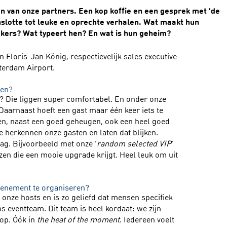
één van onze partners. Een kop koffie en een gesprek met 'de
nslotte tot leuke en oprechte verhalen. Wat maakt hun
ookers? Wat typeert hen? En wat is hun geheim?
Floris-Jan König, respectievelijk sales executive
sterdam Airport.
ten?
? Die liggen super comfortabel. En onder onze
. Daarnaast hoeft een gast maar één keer iets te
en, naast een goed geheugen, ook een heel goed
herkennen onze gasten en laten dat blijken.
ag. Bijvoorbeeld met onze ‘
random selected VIP
’
ozen die een mooie upgrade krijgt. Heel leuk om uit
venement te organiseren?
 onze hosts en is zo geliefd dat mensen specifiek
s eventteam. Dit team is heel kordaat: we zijn
 op. Óók in
the heat of the moment
. Iedereen voelt