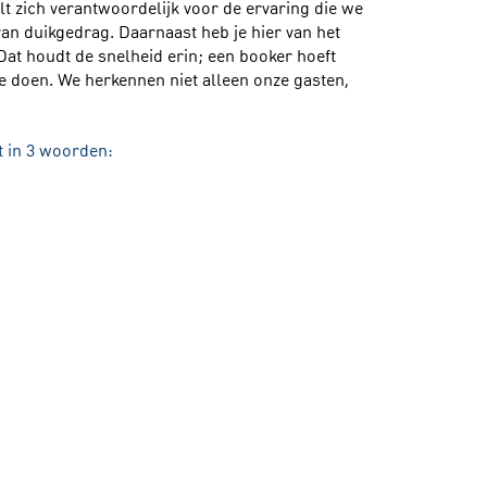
t zich verantwoordelijk voor de ervaring die we
an duikgedrag. Daarnaast heb je hier van het
Dat houdt de snelheid erin; een booker hoeft
te doen. We herkennen niet alleen onze gasten,
t in 3 woorden:
sen werken hier met veel plezier. Dat komt onder
s om elkaar te helpen; om bij te springen. We
ople so they can be their best’
is één van onze
ingen en belonen we elkaar op basis van
guest
locatie zijn in Haarlemmermeer.