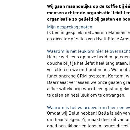
Wij gaan maandelijks op de koffie bij 
mensen achter de organisatie' leidt te
organisatie zo geliefd bij gasten en b
Mijn gespreksgenoten
Ik ben in gesprek met Jasmin Mansoer en 
en director of sales van Hyatt Place Am
Waarom is het leuk om hier te overnach
Heb je wel eens op onze bedden gelegen
douche blijf je het liefst heel lang staan
vertellen en we onthouden het. We hebb
functionerend CRM-systeem. Kortom, we 
Daarnaast verrassen we onze gasten gra
actie: willekeurig wordt een gast uitgek
te delen en heel leuk om te ontvangen.
Waarom is het waardevol om hier een e
Omdat wij Bella hebben! Bella is één van
om haar vragen. Zij maakt deel uit van on
goed bereikbaar en lossen issues direct