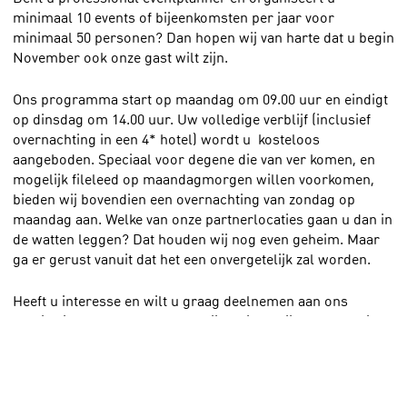
minimaal 10 events of bijeenkomsten per jaar voor
minimaal 50 personen? Dan hopen wij van harte dat u begin
November ook onze gast wilt zijn.
Ons programma start op maandag om 09.00 uur en eindigt
op dinsdag om 14.00 uur. Uw volledige verblijf (inclusief
overnachting in een 4* hotel) wordt u kosteloos
aangeboden. Speciaal voor degene die van ver komen, en
mogelijk fileleed op maandagmorgen willen voorkomen,
bieden wij bovendien een overnachting van zondag op
maandag aan. Welke van onze partnerlocaties gaan u dan in
de watten leggen? Dat houden wij nog even geheim. Maar
ga er gerust vanuit dat het een onvergetelijk zal worden.
Heeft u interesse en wilt u graag deelnemen aan ons
Inspiratie Event? Dan vragen wij u vriendelijk ons te mailen
op
info@eventparkamsterdam.com
.
Let wel:
Voor dit event hebben wij helaas maar 25 tickets