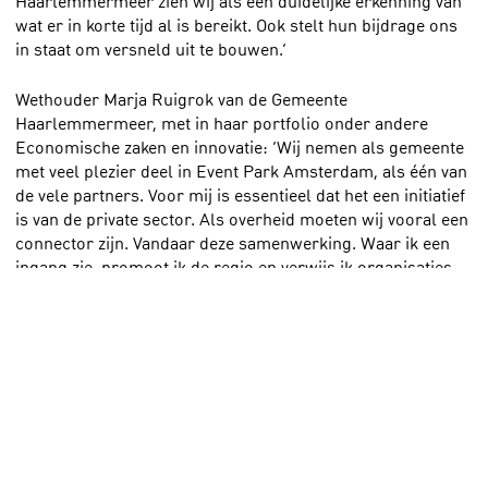
Haarlemmermeer zien wij als een duidelijke erkenning van
wat er in korte tijd al is bereikt. Ook stelt hun bijdrage ons
in staat om versneld uit te bouwen.’
Wethouder Marja Ruigrok van de Gemeente
Haarlemmermeer, met in haar portfolio onder andere
Economische zaken en innovatie: ‘Wij nemen als gemeente
met veel plezier deel in Event Park Amsterdam, als één van
de vele partners. Voor mij is essentieel dat het een initiatief
is van de private sector. Als overheid moeten wij vooral een
connector zijn. Vandaar deze samenwerking. Waar ik een
ingang zie, promoot ik de regio en verwijs ik organisaties
door naar Event Park Amsterdam waar alle mogelijkheden
voor grote partijen samenkomen.
Het is mooi dat bedrijven en particulieren ook actief aan
promotie van Haarlemmermeer doen. Die ondernemerszin
en samen optrekken, dat is typisch Haarlemmermeers vind
ik. Event Park Amsterdam promoot niet alleen de regio als
locatie voor grootschalige events en de hier gevestigde
hospitality-industrie, maar vertelt ook de geschiedenis van